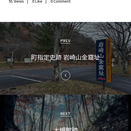
91
Views
0
Like
0 Comment
投
稿
PREV
ナ
町指定史跡 岩崎山金窟址
ビ
ゲ
ー
シ
ョ
NEXT
ン
大槻館跡