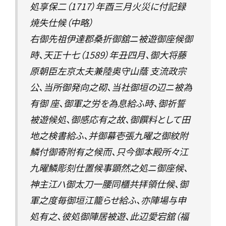
処享保二（1717）年酉三月火災に付記録
焼失仕候（中略）
右御先祖伊達郡桑折御舘ニ被遊御座候御
時、天正十七（1589）年丑四月、御大将藤
原朝臣左京太夫兼陸奥守山蔭 支流政宗
公、当所御発向之砌、当社御垣の辺ニ被為
有御 座、御軍之労を為息給ふ時、御祈誓
被遊候処、御感応有之故、御饌料として田
地之検書給ふ、并御幕壱張九曜之御紋附
鱗付御寄附有之候而、只今御本殿所々江
九曜鱗彫刻仕置候事顕然之処ニ御座候、
神主江ハ御太刀一腰同櫃共拝領仕候、御
軍之度毎御垣江籠らせ給ふ、亦陣場与申
処有之、彼処御陣居被遊、此辺愛宕舘（福