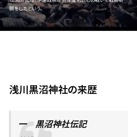
願をしたという。
浅川黒沼神社の来歴
一 黒沼神社伝記