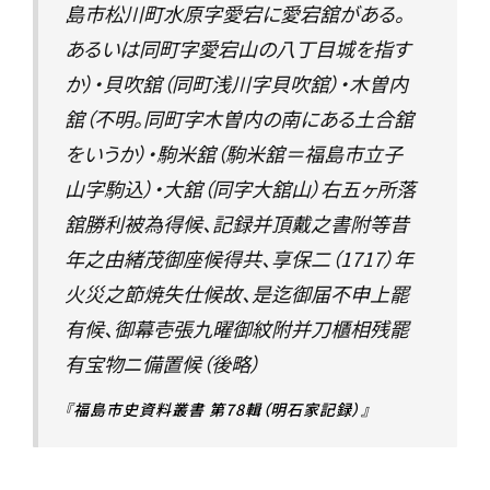
島市松川町水原字愛宕に愛宕舘がある。
あるいは同町字愛宕山の八丁目城を指す
か）・貝吹舘（同町浅川字貝吹舘）・木曽内
舘（不明。同町字木曽内の南にある土合舘
をいうか）・駒米舘（駒米舘＝福島市立子
山字駒込）・大舘（同字大舘山）右五ヶ所落
舘勝利被為得候、記録并頂戴之書附等昔
年之由緒茂御座候得共、享保二（1717）年
火災之節焼失仕候故、是迄御届不申上罷
有候、御幕壱張九曜御紋附并刀櫃相残罷
有宝物ニ備置候（後略）
『福島市史資料叢書 第78輯（明石家記録）』