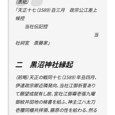
（表紙）
「天正十七（1589）丑三月 政宗公江差上
候控
当社伝記控
当
社祠官 斎藤家」
二 黒沼神社縁起
（前略）天正の戦同十七（1589）年丑四月、
伊達政宗卿近隣発向、当社江御祈誓あり
て願望成就有し故、宮社江御幕壱張九曜
御紋并田地の検書を給ふ、神主江ハ太刀
壱腰同櫃共拝領、藤原の性を給わる、然る