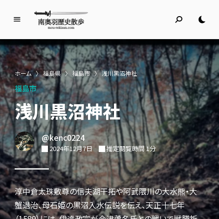
南
奥
羽
歴
ホーム
〉
福島県
〉
福島市
〉
浅川黒沼神社
史
福島市
散
歩
浅川黒沼神社
名所旧跡と館めぐり
@kenc0224
2024年12月7日
推定閲覧時間 1分
淳中倉太珠敷尊の信夫湖干拓や阿武隈川の大水熊・大
蟹退治、母石姫の黒沼入水伝説を伝え、天正十七年
（1589）には、伊達政宗が会津蘆名氏との戦いで戦勝祈