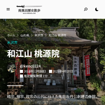
南
奥
羽
歴
ホーム
〉
山形県
〉
米沢市
〉
和江山 桃源院
史
米沢市
散
歩
和江山 桃源院
名所旧跡と館めぐり
@kenc0224
2018年12月30日
2023年4月27日
推定閲覧時間 1分
晴宗、輝宗、政宗の三代に仕えた鬼庭左月公創建の寺院。