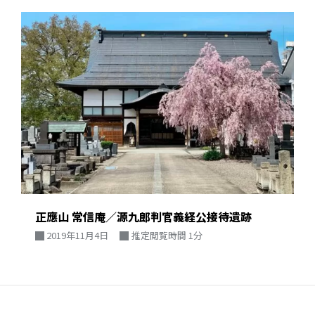
正應山 常信庵／源九郎判官義経公接待遺跡
2019年11月4日
推定閲覧時間 1分