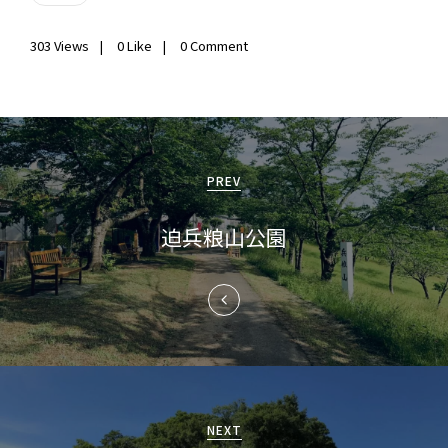
303
Views
0
Like
0 Comment
投
稿
PREV
ナ
迫兵粮山公園
ビ
ゲ
ー
シ
ョ
NEXT