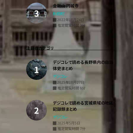
金剛山 円城寺
利府町
2022年10月24日
推定閲覧時間 3分
注目のカテゴリ
デジコレで読める長野県内の自治
体史まとめ
デジコレ
2025年10月27日
推定閲覧時間 6分
デジコレで読める宮城県域の地誌・
記録類まとめ
デジコレ
2025年5月5日
推定閲覧時間 7分