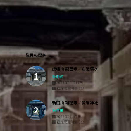
注目の記事
虎嘯山 龍昌寺／右近清水
新地町
2022年11月17日
推定閲覧時間 2分
新田山 耕徳寺／愛宕神社
石巻市
2022年11月7日
推定閲覧時間 2分