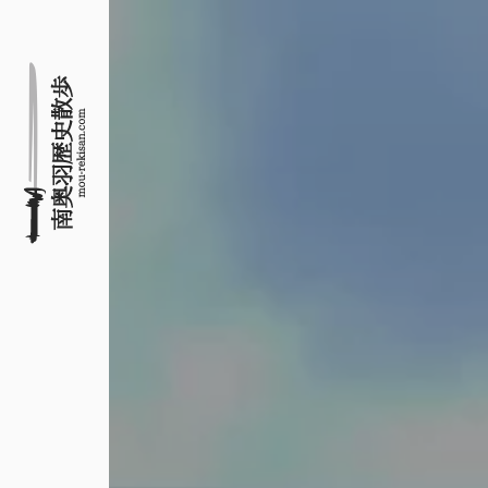
名所旧跡と館めぐり
南奥羽歴史散歩