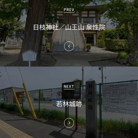
稿
PREV
ナ
日枝神社／山王山 泉性院
ビ
ゲ
ー
シ
ョ
NEXT
ン
若林城跡