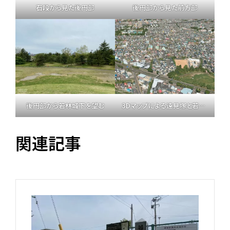
石段から見た後円部
後円部から見た前方部
後円部から若林城下を望む
3Dマップによる遠見塚と若林城跡
関連記事