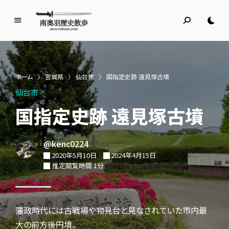
南
奥
羽
歴
ホーム
〉
宮城県
〉
仙台市
〉
国指定史跡 遠見塚古墳
史
仙台市
散
歩
国指定史跡 遠見塚古墳
名所旧跡と館めぐり
@kenc0224
2020年5月10日
2024年4月15日
推定閲覧時間 1分
藩政時代には古戦場や物見台と見なされていた市内最
大の前方後円墳。