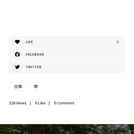
LIKE
0
FACEBOOK
TWITTER
古墳
塚
326
Views
0
Like
0 Comment
投