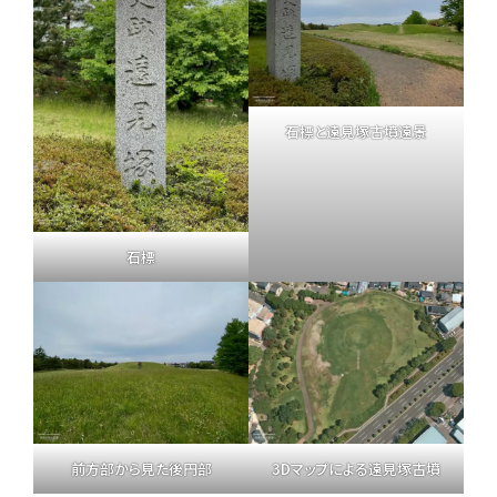
石標と遠見塚古墳遠景
石標
前方部から見た後円部
3Dマップによる遠見塚古墳