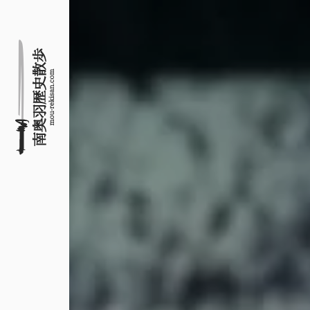
名所旧跡と館めぐり
南奥羽歴史散歩