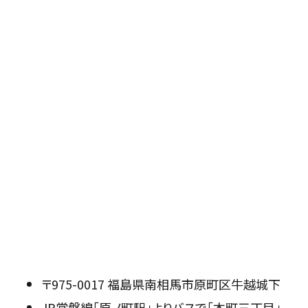
〒975-0017 福島県南相馬市原町区牛越城下
JR常磐線「原ノ町駅」よりバスで「本町三丁目」