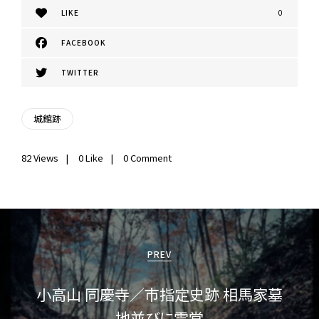
LIKE
0
FACEBOOK
TWITTER
城館跡
82
Views
0
Like
0 Comment
投
稿
PREV
ナ
小高山 同慶寺／市指定史跡 相馬家墓
ビ
地並びに霊堂