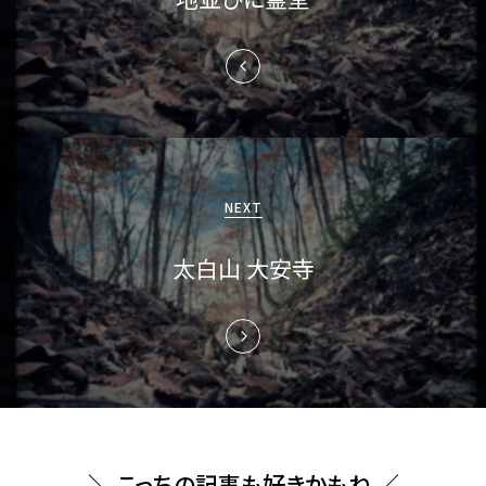
ゲ
ー
シ
ョ
ン
NEXT
太白山 大安寺
＼ こっちの記事も好きかもね ／