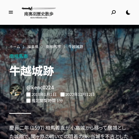
南
奥
羽
歴
ホーム
〉
福島県
〉
南相馬市
〉
牛越城跡
史
南相馬市
散
歩
牛越城跡
名所旧跡と館めぐり
@kenc0224
2018年1月1日
2022年12月12日
推定閲覧時間 1分
慶長二年（1597）相馬義胤が小高城から移って居城とし
た城館で、関ヶ原の戦いでの悶着の後、当城を不吉とした