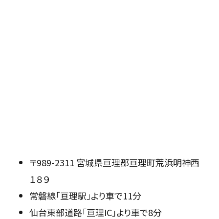
〒989-2311 宮城県亘理郡亘理町荒浜明神西
１８９
常磐線「亘理駅」より車で11分
仙台東部道路「亘理IC」より車で8分