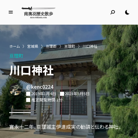
南
奥
羽
歴
ホーム
〉
宮城県
〉
亘理郡
〉
亘理町
〉
川口神社
史
亘理町
散
歩
川口神社
名所旧跡と館めぐり
@kenc0224
2019年1月4日
2023年5月5日
推定閲覧時間 1分
寛永十二年、亘理城主伊達成実の勧請と伝わる神社。