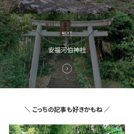
シ
ョ
ン
NEXT
安福河伯神社
＼ こっちの記事も好きかもね ／