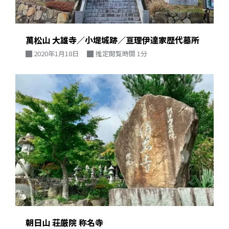
萬松山 大雄寺／小堤城跡／亘理伊達家歴代墓所
2020年1月18日
推定閲覧時間 1分
朝日山 荘厳院 称名寺