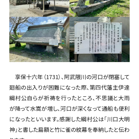
享保十六年（1731）、阿武隈川の河口が閉塞して
廻船の出入りが困難になった際、第四代藩主伊達
綱村公自らが祈祷を行ったところ、不思議と大雨
が降って水嵩が増し、河口が深くなって通船も便利
になったといいます。感謝した綱村公は「川口大明
神」と書した扁額と竹に雀の紋幕を奉納したと伝わ