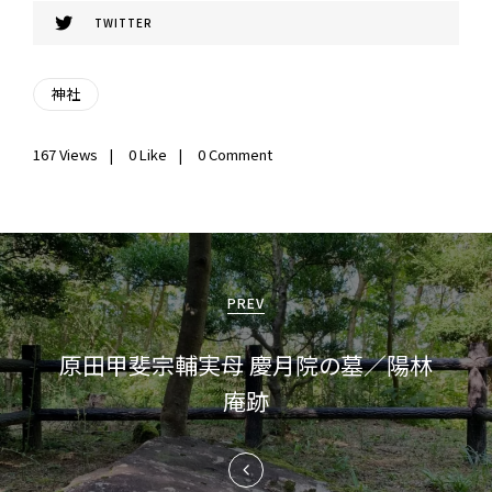
TWITTER
神社
167
Views
0
Like
0 Comment
投
稿
PREV
ナ
原田甲斐宗輔実母 慶月院の墓／陽林
ビ
庵跡
ゲ
ー