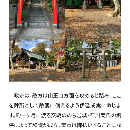
政宗は、敵方は山王山方面を攻めると踏み、ここ
を陣所として敵襲に備えるよう伊達成実に命じま
す。約一ヶ月に渡る交戦ののち岩城・石川両氏の調
停によって和議が成立、両軍は陣払いすることにな