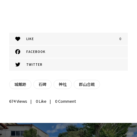
LIKE
0
FACEBOOK
TWITTER
城館跡
石碑
神社
郡山合戦
674
Views
0
Like
0 Comment
投