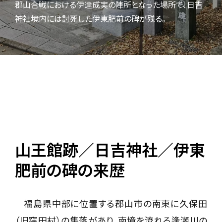
郡山合戦における伊達成実の陣所となった場所で、日吉
神社境内には討死した伊東肥前の碑が残る。
山王館跡／日吉神社／伊東
肥前の碑の来歴
福島県中部に位置する郡山市の南東に久保田
（旧窪田村）の集落があり、南境を流れる逢瀬川の