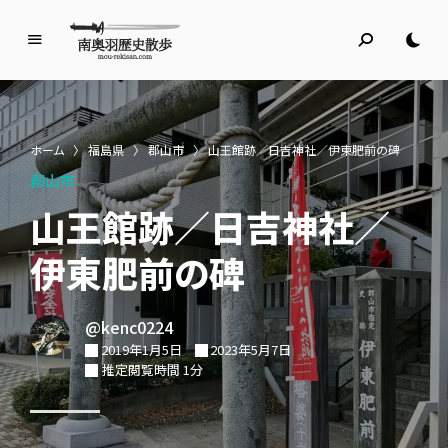
南
奥
羽
歴
ホーム
〉
福島県
〉
郡山市
〉
山王館跡／日吉神社／伊東肥前の碑
史
郡山市
散
歩
山王館跡／日吉神社／
名所旧跡と館めぐり
伊東肥前の碑
@kenc0224
2019年1月5日
2023年5月7日
推定閲覧時間 1分