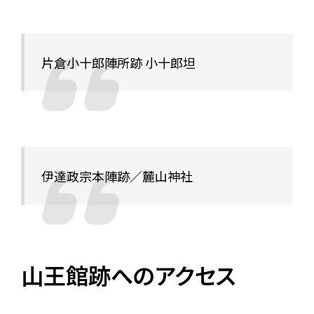
片倉小十郎陣所跡 小十郎坦
伊達政宗本陣跡／麓山神社
山王館跡へのアクセス