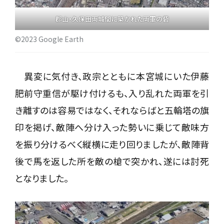
郡山・久保田両城間に築かれた両軍の砦
©2023 Google Earth
異変に気付き、政宗とともに本宮城にいた伊藤
肥前守重信が駆け付けるも、入り乱れた両軍を引
き離すのは容易ではなく、それならばと五輪塔の旗
印を掲げ、敵陣へ分け入った勢いに乗じて敵味方
を振り分けるべく縦横に走り回りましたが、敵陣背
後で馬を返した所を敵の槍で突かれ、遂には討死
となりました。