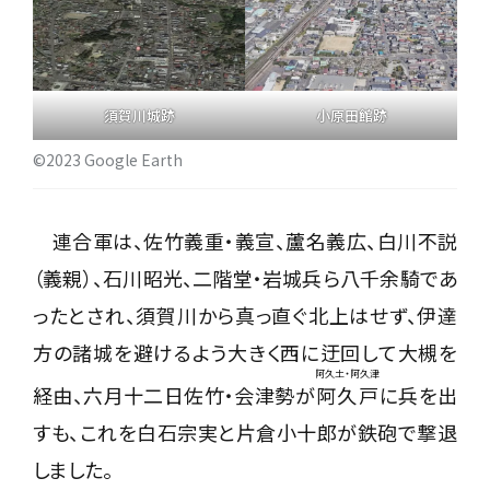
須賀川城跡
小原田館跡
©2023 Google Earth
連合軍は、佐竹義重・義宣、蘆名義広、白川不説
（義親）、石川昭光、二階堂・岩城兵ら八千余騎であ
ったとされ、須賀川から真っ直ぐ北上はせず、伊達
方の諸城を避けるよう大きく西に迂回して大槻を
阿久土・阿久津
経由、六月十二日佐竹・会津勢が
阿久戸
に兵を出
すも、これを白石宗実と片倉小十郎が鉄砲で撃退
しました。