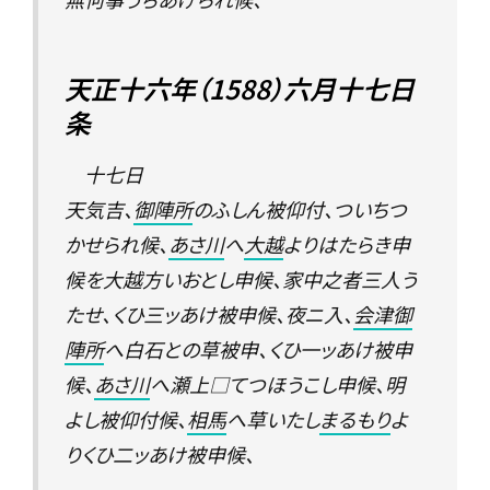
天正十六年（1588）六月十七日
条
十七日
天気吉、
御陣所
のふしん被仰付、ついちつ
かせられ候、
あさ川
へ
大越
よりはたらき申
候を大越方いおとし申候、家中之者三人う
たせ、くひ三ッあけ被申候、夜ニ入、
会津御
陣所
へ白石との草被申、くひ一ッあけ被申
候、
あさ川
へ瀬上□てつほうこし申候、明
よし被仰付候、
相馬
へ草いたし
まるもり
よ
りくひ二ッあけ被申候、