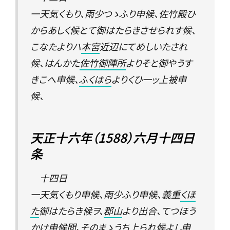
一天気くもり、雨少つゝふり申候、佐竹殿ひ
からあしく候とて御はたらきさせられす候、
こなたよりハ
本宮
近辺にてめしいたされ
候、はんかた
佐竹御陣所
よりそと御やうす
きこへ申候、
ふくはら
よりくひ一ッ上被申
候、
天正十六年（1588）六月十四日
条
十四日
一天気くもり申候、雨少ふり申候、義重
くほ
た
御はたらき候ヲ、
郡山
より出合、てつほう
かけ申候間、そのまゝうち上られ候よし申