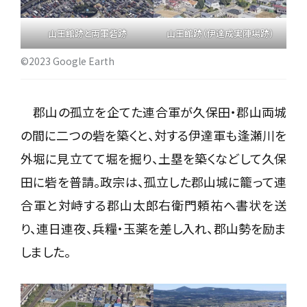
山王館跡と両軍砦跡
山王館跡（伊達成実陣場跡）
©2023 Google Earth
郡山の孤立を企てた連合軍が久保田・郡山両城
の間に二つの砦を築くと、対する伊達軍も逢瀬川を
外堀に見立てて堀を掘り、土塁を築くなどして久保
田に砦を普請。政宗は、孤立した郡山城に籠って連
合軍と対峙する郡山太郎右衛門頼祐へ書状を送
り、連日連夜、兵糧・玉薬を差し入れ、郡山勢を励ま
しました。