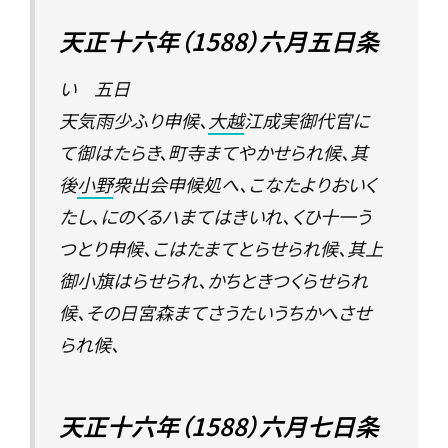
天正十六年（1588）六月五日条
い 五日
天気雨少ふり申候、
大越
江成実御代官に
て御はたらき、町寺まてやかせられ候、其
後
小野
衆出会申候処へ、こなたよりおいく
たし、にのくるハまてはきいれ、くひ十一う
つとり申候、こはたまてとらせられ候、其上
御小旗はらせられ、かちときつくらせられ
候、その日宮森まてさうたいうちかへさせ
られ候、
天正十六年（1588）六月七日条