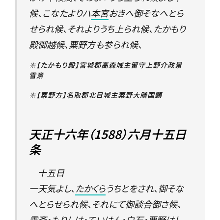
候、こなたよりハ
本宮
おきへ御そなへとら
せられ候、それよりうち上られ候、たかもり
殿御越候、粟野方も参られ候、
※【たかもり殿】宮城郡高森城主留守上野介政景
雪斎
※【粟野方】名取郡北目城主粟野大膳国顕
天正十六年（1588）六月十五日
条
十五日
一天気よし、
たかくら
うちとをされ、御そな
へとらせられ候、それにて御談合御さ候、
雪斎・もりしけ・ていはん・白石・粟野はし