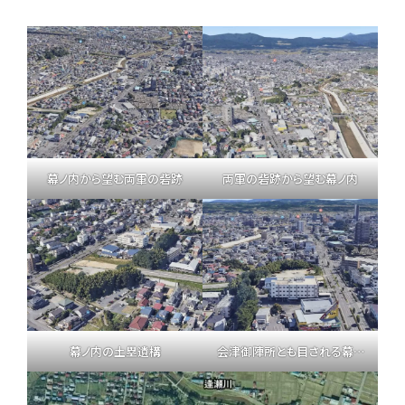
幕ノ内から望む両軍の砦跡
両軍の砦跡から望む幕ノ内
幕ノ内の土塁遺構
会津御陣所とも目される幕ノ内の台