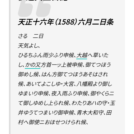
天正十六年（1588）六月二日条
さる 二日
天気よし、
ひるちふん雨少ふり申候、
大越
へ草いた
し、
かの又
方首一ッ上被申候、御てつほう
御めし候、はん方御てつほうあそはされ
候、あいてよこしゆ・大宮、八幡殿より御し
ゆまいり申候、夜入雨ふり申候、御やくらニ
て御しゆめし上られ候、わたりあハの守・玉
井ゆうてつまいり御申候、青木大和守、田
村へ御使ニおほせつけられ候、