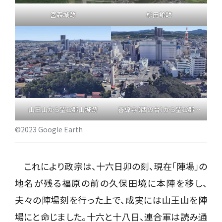
宮森城跡
杉田館跡
山王山から望む郡山城跡
善導寺（西の台）から望む郡山城跡
©2023 Google Earth
これにより政宗は、十六日卯の刻、現在「陣場」の
地名が残る福原の前の久保田境に本陣を移し、
夫々の陣場刻を行った上で、成実には山王山を陣
場にと命じました。十六と十八日、連合軍は読み通