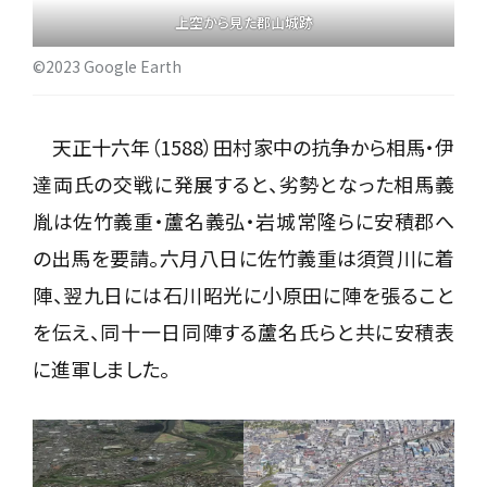
上空から見た郡山城跡
©2023 Google Earth
天正十六年（1588）田村家中の抗争から相馬・伊
達両氏の交戦に発展すると、劣勢となった相馬義
胤は佐竹義重・蘆名義弘・岩城常隆らに安積郡へ
の出馬を要請。六月八日に佐竹義重は須賀川に着
陣、翌九日には石川昭光に小原田に陣を張ること
を伝え、同十一日同陣する蘆名氏らと共に安積表
に進軍しました。