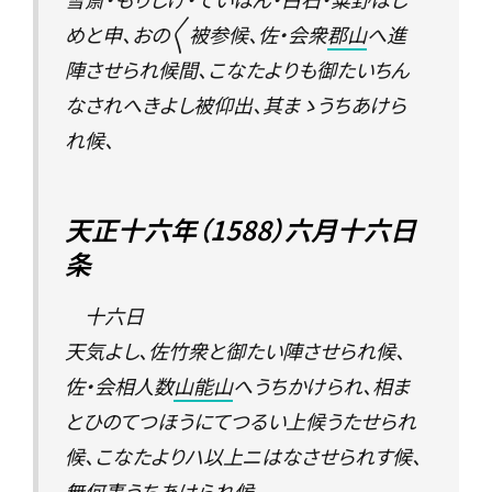
めと申、おの〳〵被参候、佐・会衆
郡山
へ進
陣させられ候間、こなたよりも御たいちん
なされへきよし被仰出、其まゝうちあけら
れ候、
天正十六年（1588）六月十六日
条
十六日
天気よし、佐竹衆と御たい陣させられ候、
佐・会相人数
山能山
へうちかけられ、相ま
とひのてつほうにてつるい上候うたせられ
候、こなたよりハ以上ニはなさせられす候、
無何事うちあけられ候、