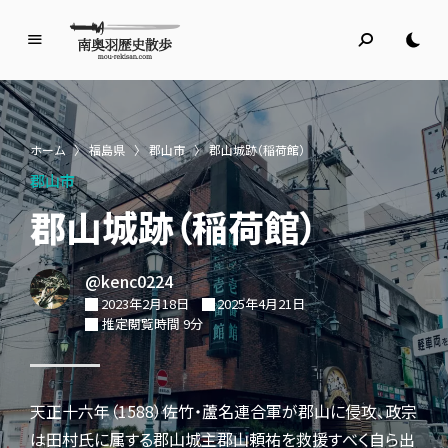
南
奥
羽
歴
ホーム
〉
福島県
〉
郡山市
〉
郡山城跡（稲荷館）
史
郡山市
散
歩
郡山城跡（稲荷館）
名所旧跡と館めぐり
@kenc0224
2023年2月18日
2025年4月21日
推定閲覧時間 9分
天正十六年（1588）佐竹・蘆名連合軍が郡山に侵攻、政宗
は田村氏に属する郡山城主郡山頼祐を救援すべく自ら出