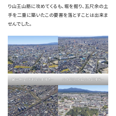
り山王山筋に攻めてくるも、堀を掘り、五尺余の土
手を二重に築いたこの要害を落とすことは出来ま
せんでした。
麓山神社（伊達政宗本陣跡）から望む郡山城跡
小十郎坦（片倉小十郎陣場跡）から