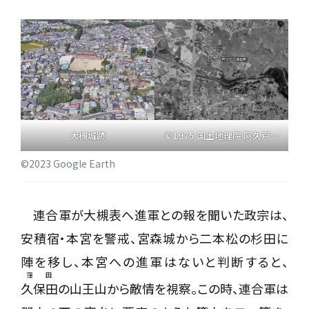
大槻城跡
©1975 国土地理院 阿久戸（富田町）
©2023 Google Earth
連合軍が大槻表へ進軍との報を聞いた政宗は、
安積宿・本宮を警戒、宮森城から二本松の杉田に
陣を移し、本宮への進軍はないと判断すると、
窪田
久保田
の山王山から敵情を視察。この時、連合軍は