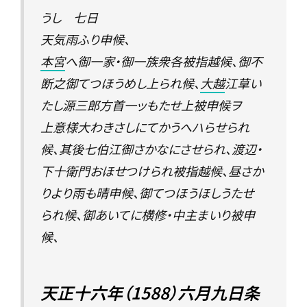
うし 七日
天気雨ふり申候、
本宮
へ御一家・御一族衆各被指越候、御不
断之御てつほうめし上られ候、
大越
江草い
たし源三郎方首一ッもたせ上被申候ヲ
上意様大わきさしにてかうへハらせられ
候、其後七伯江御さかなにさせられ、渡辺・
下十衛門おほせつけられ被指越候、昼さか
りより雨も晴申候、御てつほうほしうたせ
られ候、御あいてに横修・中主まいり被申
候、
天正十六年（1588）六月九日条