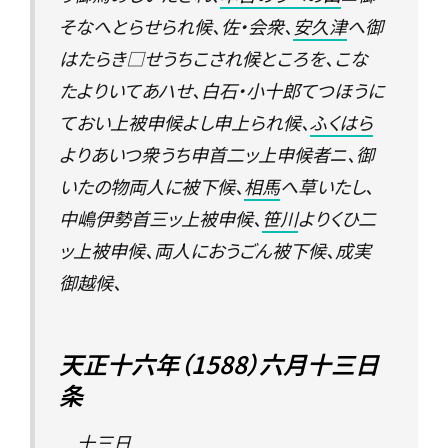
そなへとらせられ候、佐・会衆、
安久津
へ御
はたらき□せうちこされ候ところを、こな
たよりいてあハせ、白石・小十郎てつほうに
ておい上被申候よし申上られ候、
ふくはら
よりあいつ衆うち申首二ッ上申候者ニ、御
いたの物両人に被下候、
相馬
へ草いたし、
中嶋伊勢首三ッ上被申候、
笹川
よりくひ二
ッ上被申候、両人におうごん被下候、成実
御越候、
天正十六年（1588）六月十三日
条
十三日