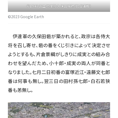
©1948 国土地理院 久保田城跡（比丘蓮館）
©2023 Google Earth
伊達軍の久保田砦が築かれると、政宗は各侍大
将を召し寄せ、砦の番をくじ引きによって決定させ
ようとするも、片倉景綱がしきりに成実との組み合
わせを望んだため、小十郎・成実の両人が同番と
なりました。七月二日初番の富塚近江・遠藤文七郎
番は何事も無し。翌三日の田村孫七郎・白石若狭
番も恙無し。