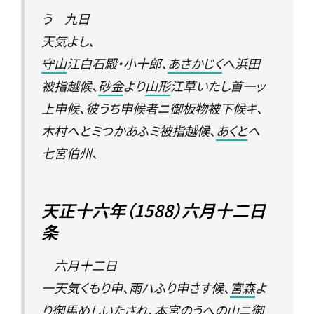
う 九日
天気よし、
守山
江白石殿・小十郎、
あさかじく
へ浜田
被指越候、
砂金
より
山形
江草いたし首一ッ
上申候、彼うち申候者ニ御板物被下候キ、
木村へとミつかあふミ被指越候、
あくと
へ
七宮伯州、
天正十六年（1588）六月十二日
条
六月十二日
一天気くもり申、雨ハふり申さす候、
宮森
よ
り御馬めしいたされ、
本宮のうへの山
ニ御