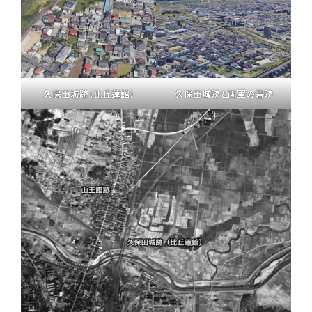
久保田城跡（比丘蓮館）
久保田城跡と両軍の砦跡