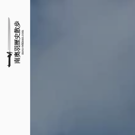
名所旧跡と館めぐり
南奥羽歴史散歩