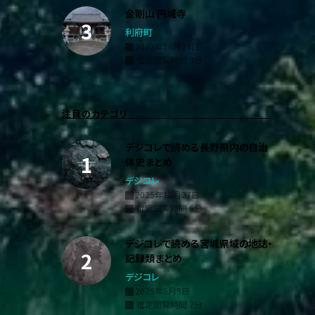
金剛山 円城寺
利府町
2022年10月24日
推定閲覧時間 3分
注目のカテゴリ
デジコレで読める長野県内の自治
体史まとめ
デジコレ
2025年10月27日
推定閲覧時間 6分
デジコレで読める宮城県域の地誌・
記録類まとめ
デジコレ
2025年5月5日
推定閲覧時間 7分