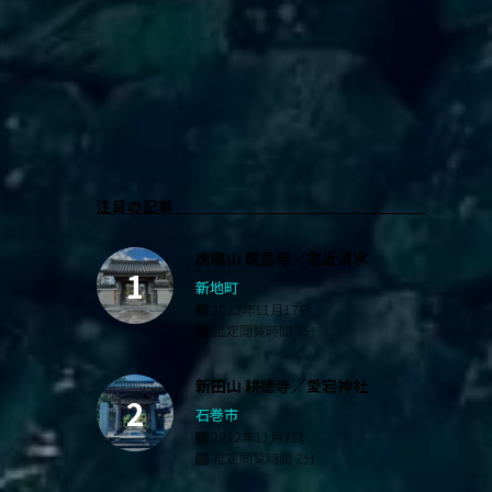
注目の記事
虎嘯山 龍昌寺／右近清水
新地町
2022年11月17日
推定閲覧時間 2分
新田山 耕徳寺／愛宕神社
石巻市
2022年11月7日
推定閲覧時間 2分