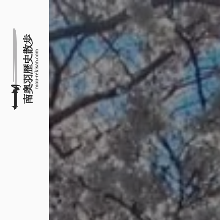
名所旧跡と館めぐり
南奥羽歴史散歩