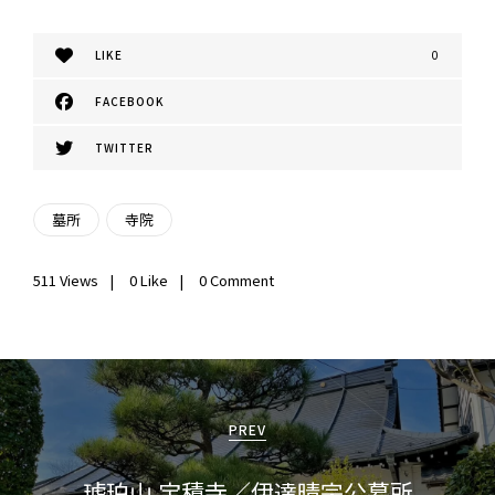
LIKE
0
FACEBOOK
TWITTER
墓所
寺院
511
Views
0
Like
0 Comment
投
稿
PREV
ナ
琥珀山 宝積寺／伊達晴宗公墓所