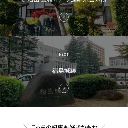
ビ
ゲ
ー
シ
ョ
NEXT
ン
福島城跡
＼ こっちの記事も好きかもね ／