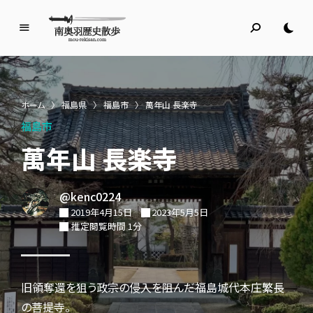
南
奥
羽
歴
ホーム
〉
福島県
〉
福島市
〉
萬年山 長楽寺
史
福島市
散
歩
萬年山 長楽寺
名所旧跡と館めぐり
@kenc0224
2019年4月15日
2023年5月5日
推定閲覧時間 1分
旧領奪還を狙う政宗の侵入を阻んだ福島城代本庄繁長
の菩提寺。