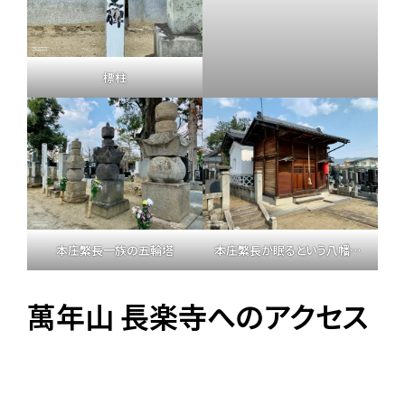
標柱
本庄繁長一族の五輪塔
本庄繁長が眠るという八幡神社
萬年山 長楽寺へのアクセス