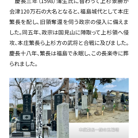
慶長三年（1598）蒲生氏に替わって上杉景勝が
会津120万石の大名となると、福島城代として本庄
繁長を配し、旧領奪還を伺う政宗の侵入に備えま
した。同五年、政宗は国見山に陣取って上杉領へ侵
攻、本庄繁長ら上杉方の武将と合戦に及びました。
慶長十八年、繁長は福島で永眠し、この長楽寺に葬
られました。
本庄繁長一族の五輪塔