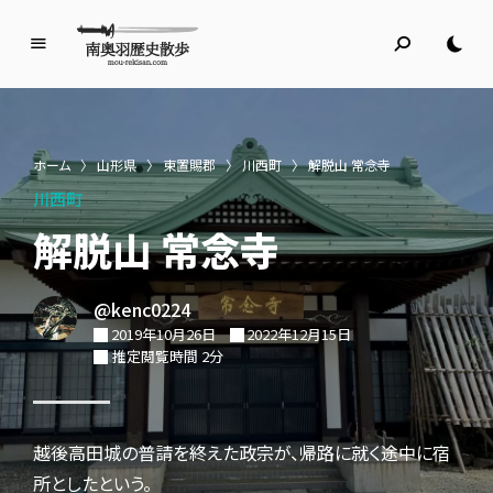
南
奥
羽
歴
ホーム
〉
山形県
〉
東置賜郡
〉
川西町
〉
解脱山 常念寺
史
川西町
散
歩
解脱山 常念寺
名所旧跡と館めぐり
@kenc0224
2019年10月26日
2022年12月15日
推定閲覧時間 2分
越後高田城の普請を終えた政宗が、帰路に就く途中に宿
所としたという。