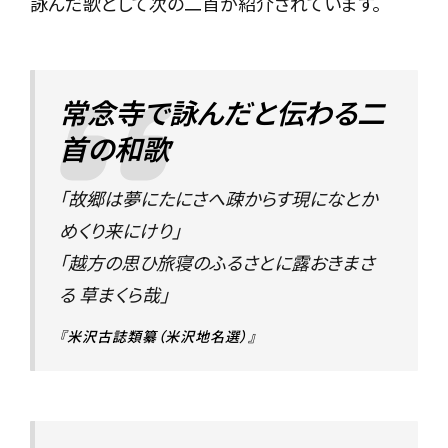
詠んだ歌として次の二首が紹介されています。
常念寺で詠んだと伝わる二
首の和歌
「故郷は夢にたにさへ疎からす現になとか
めくり来にけり」
「越方の思ひ旅寝のふるさとに露おきまさ
る 草まくら哉」
『米沢古誌類纂（米沢地名選）』