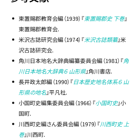
東置賜郡教育会編（1939）『
東置賜郡史 下巻
』
東置賜郡教育会.
米沢古誌研究会編（1974）『
米沢古誌類纂
』米
沢古誌研究会.
角川日本地名大辞典編纂委員会編（1981）『
角
川日本地名大辞典６ 山形県
』角川書店.
長井政太郎編（1990）『
日本歴史地名体系６ 山
形県の地名
』平凡社.
小国町史編集委員会編（1966）『
小国町史
』小
国町.
川西町史編さん委員会編（1979）『
川西町史 上
巻
』川西町.