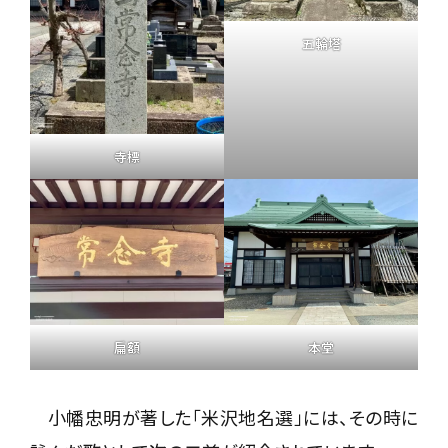
五輪塔
寺標
本堂
扁額
小幡忠明が著した「米沢地名選」には、その時に