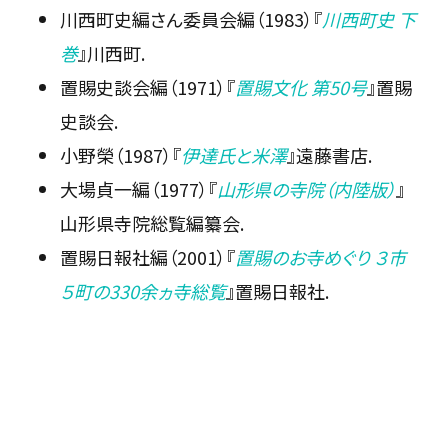
川西町史編さん委員会編（1983）『
川西町史 下
巻
』川西町.
置賜史談会編（1971）『
置賜文化 第50号
』置賜
史談会.
小野榮（1987）『
伊達氏と米澤
』遠藤書店.
大場貞一編（1977）『
山形県の寺院（内陸版）
』
山形県寺院総覧編纂会.
置賜日報社編（2001）『
置賜のお寺めぐり ３市
５町の330余ヵ寺総覧
』置賜日報社.