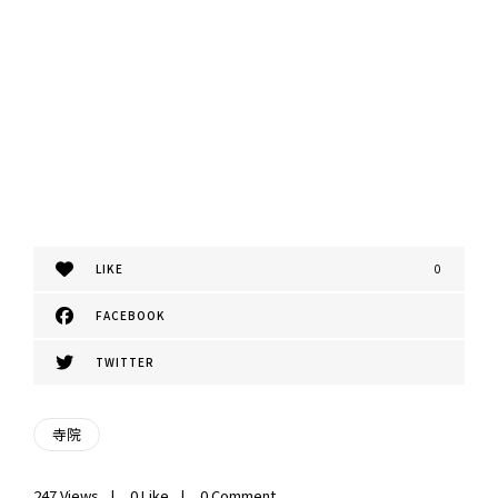
LIKE
0
FACEBOOK
TWITTER
寺院
247
Views
0
Like
0 Comment