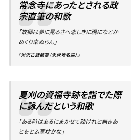
常念寺にあったとされる政
宗直筆の和歌
「故郷は夢に見るさへ恋しきに現になとか
めくり来ぬらん」
『米沢古誌類纂（米沢地名選）』
夏刈の資福寺跡を詣でた際
に詠んだという和歌
「ある時はあるにまかせて疎けれと無きあ
とをとふ草枕かな」