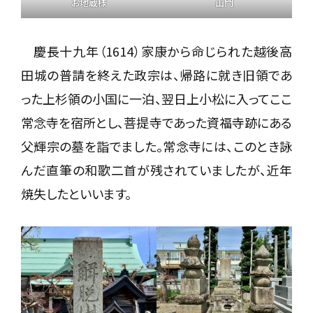
お地蔵様
山門
慶長十九年（1614）家康から命じられた越後高
田城の普請を終えた政宗は、帰路に就き旧領であ
った上杉領の小国に一泊、翌日上小松に入ってここ
常念寺を宿所とし、菩提寺であった資福寺跡にある
父輝宗の墓を詣でました。常念寺には、このとき詠
んだ直筆の和歌二首が残されていましたが、近年
焼失したといいます。