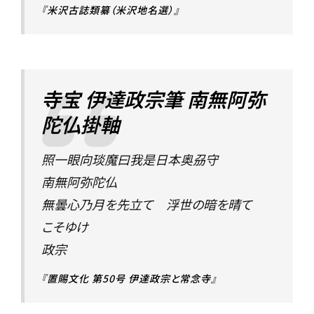
『米沢古誌類纂（米沢地名選）』
寺宝 伊達政宗筆 南無阿弥
陀仏掛軸
照一眼向琰魔曰我是日本奥刕守
南無阿弥陀仏
無曇心乃月を先立て 浮世の暗を晴て
こそゆけ
政宗
『置賜文化 第50号 伊達政宗と常念寺』