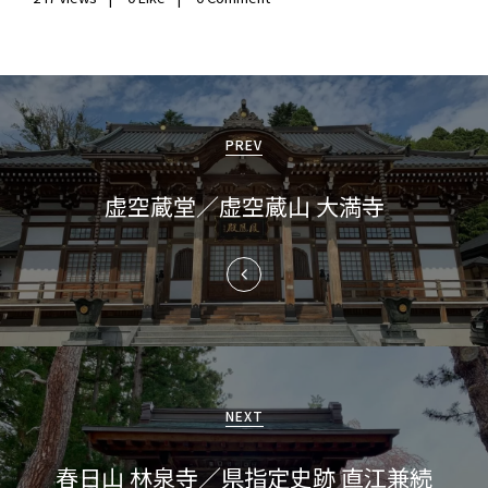
投
稿
PREV
ナ
虚空蔵堂／虚空蔵山 大満寺
ビ
ゲ
ー
シ
ョ
NEXT
ン
春日山 林泉寺／県指定史跡 直江兼続