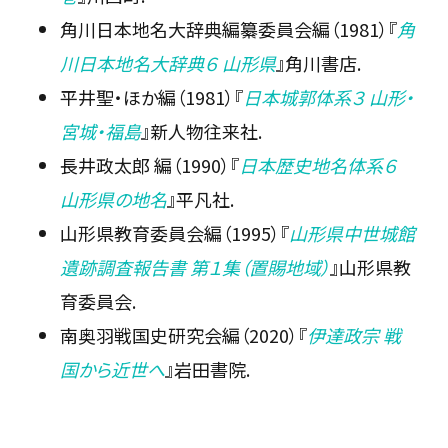
角川日本地名大辞典編纂委員会編（1981）『
角
川日本地名大辞典６ 山形県
』角川書店.
平井聖・ほか編（1981）『
日本城郭体系３ 山形・
宮城・福島
』新人物往来社.
長井政太郎 編（1990）『
日本歴史地名体系６
山形県の地名
』平凡社.
山形県教育委員会編（1995）『
山形県中世城館
遺跡調査報告書 第１集（置賜地域）
』山形県教
育委員会.
南奥羽戦国史研究会編（2020）『
伊達政宗 戦
国から近世へ
』岩田書院.