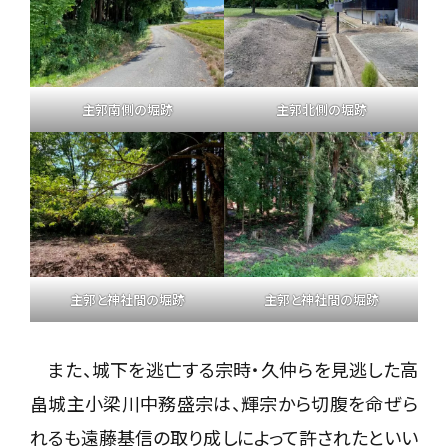
主郭南側の堀跡
主郭北側の堀跡
主郭と神社間の堀跡
主郭と神社間の堀跡
また、城下を逃亡する宗時・久仲らを見逃した高
畠城主小梁川中務盛宗は、輝宗から切腹を命ぜら
れるも遠藤基信の取り成しによって許されたといい