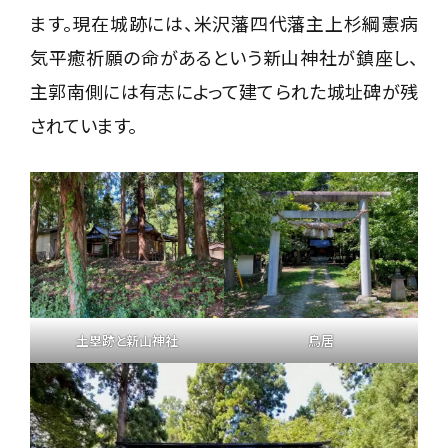
ます。現在城跡には、米沢藩四代藩主上杉綱憲病
気平癒祈願の命があるという新山神社が鎮座し、
主郭南側には有志によって建てられた城址碑が残
されています。
土塁跡と新山神社
鳥居