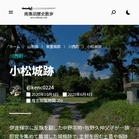
南
奥
羽
歴
ホーム
〉
山形県
〉
東置賜郡
〉
川西町
〉
小松城跡
史
川西町
散
歩
小松城跡
名所旧跡と館めぐり
@kenc0224
2020年10月4日
2023年6月4日
推定閲覧時間 2分
伊達輝宗に反旗を翻した中野宗時・牧野久仲父子が一族
郎党を集めて籠城した城館跡で、主郭を囲む土塁や堀跡