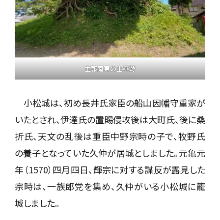
主郭南東の土塁跡
小松城は、初め長井氏家臣の船山因幡守重家が
いたとされ、伊達氏の置賜侵攻後は大町氏、後に桑
折氏、天文の乱後は重臣中野宗時の子で、牧野氏
の養子となっていた久仲が居城としました。元亀元
年（1570）四月四日、輝宗に対する謀反が露見した
宗時は、一族郎党を集め、久仲がいる小松城に籠
城しました。