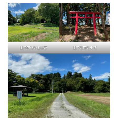
主郭西側の土塁跡
主郭北西の小祠