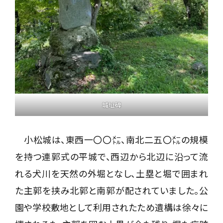
城址碑
小松城は、東西一〇〇㍍、南北二五〇㍍の規模
を持つ連郭式の平城で、西辺から北辺に沿って流
れる犬川を天然の外堀となし、土塁と堀で囲まれ
た主郭を挟み北郭と南郭が配されていました。公
園や学校敷地として利用されたため遺構は徐々に