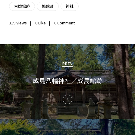
古戦場跡
城館跡
神社
319
Views
0
Like
0 Comment
投
稿
PREV
ナ
成島八幡神社／成島館跡
ビ
ゲ
ー
シ