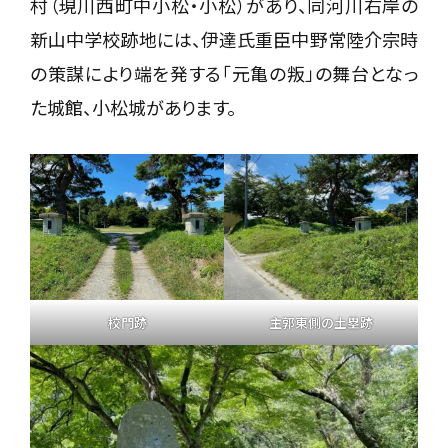
村（現川西町中小松・小松）があり、同河川右岸の
新山中学校跡地には、伊達氏重臣中野常陸介宗時
の策謀により端を発する「元亀の叛」の舞台となっ
た城館、小松城があります。
校門跡
主郭東側の土塁跡