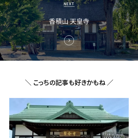
ョ
NEXT
ン
香積山 天皇寺
＼ こっちの記事も好きかもね ／