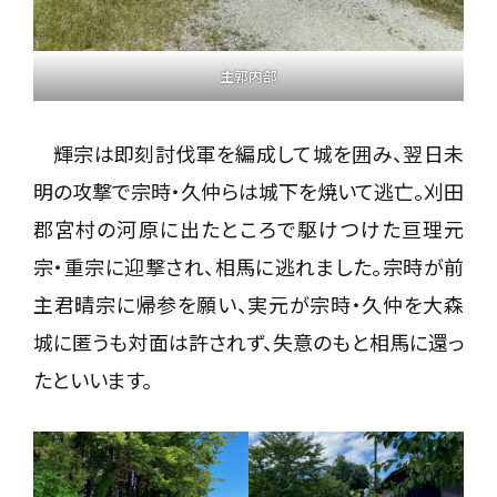
主郭内部
輝宗は即刻討伐軍を編成して城を囲み、翌日未
明の攻撃で宗時・久仲らは城下を焼いて逃亡。刈田
郡宮村の河原に出たところで駆けつけた亘理元
宗・重宗に迎撃され、相馬に逃れました。宗時が前
主君晴宗に帰参を願い、実元が宗時・久仲を大森
城に匿うも対面は許されず、失意のもと相馬に還っ
たといいます。