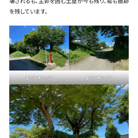
壊されるも、主郭を囲む土塁が今も残り、堀も痕跡
を残しています。
主郭南東の虎口
主郭南東の虎口