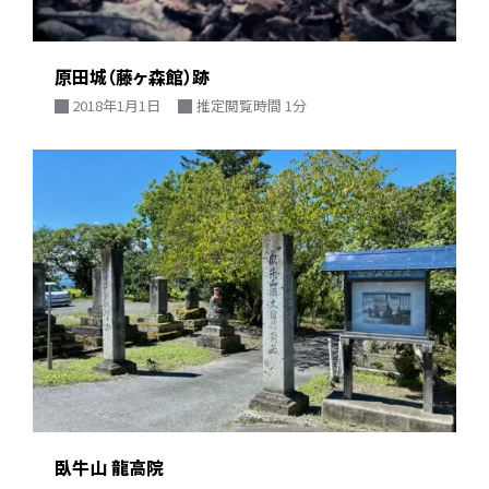
原田城（藤ヶ森館）跡
2018年1月1日
推定閲覧時間 1分
臥牛山 龍高院