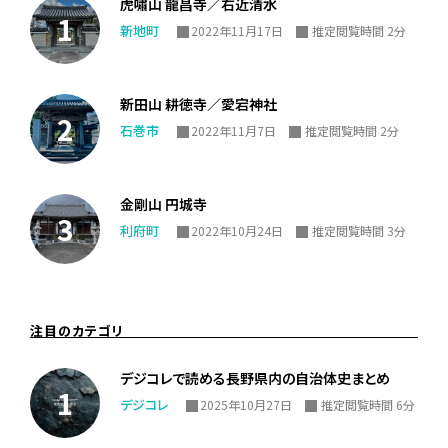
虎嘯山 龍昌寺／右近清水
新地町
2022年11月17日
推定閲覧時間 2分
新田山 耕徳寺／愛宕神社
石巻市
2022年11月7日
推定閲覧時間 2分
金剛山 円城寺
利府町
2022年10月24日
推定閲覧時間 3分
注目のカテゴリ
デジコレで読める長野県内の自治体史まとめ
デジコレ
2025年10月27日
推定閲覧時間 6分