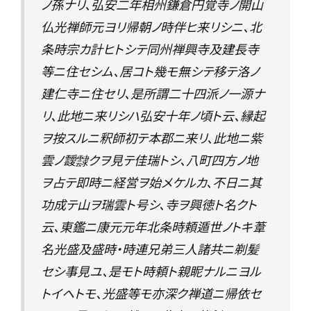
ノ孫ナリ、弘安二年相州鎌倉円覚寺ノ開山
仏光禅師元ヨリ帰朝ノ時伴ヒ来リシニ、北
条時宗カ計ヒトシテ同州禅興寺及建長寺
等ニ住セシム、居コト幾モ無シテ移テ洛ノ
建仁寺ニ住セリ、是所謂二十四派ノ一源ナ
リ、此地ニ来リシハ弘安十年ノ頃ト云、縁起
ヲ按スルニ釈師初テ本郡ニ来リ、此地ニ紫
雲ノ靉霴クヲ見テ佳瑞トシ、八町四方ノ地
ヲ占テ即時ニ経営ヲ始メケルカ、不日ニ其
功成テ山ヲ瑞雲ト号シ、寺ヲ興徳ト名クト
云、東鑑ニ康元元年北条時頼遁世ノトキ葦
名光盛及盛時・時連兄弟三人諸共ニ剃髪
セシ事見ユ、是モト時頼ト親眤ナルニヨル
トイヘトモ、光盛等モ亦深ク禅道ニ帰依セ