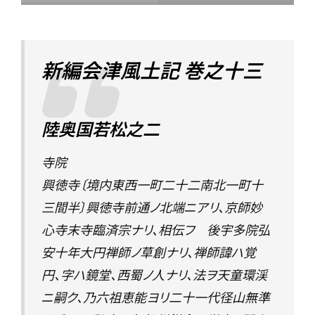
新編会津風土記 巻之十三
陸奥国若松之二
寺院
興徳寺〔境内東西一町二十二南北一町十
三間半〕興徳寺前通ノ北端ニアリ、京師妙
心寺末寺臨済宗ナリ、相伝フ 後宇多院弘
安十年大円禅師ノ草創ナリ、禅師諱ハ覚
円、字ハ鏡堂、西蜀ノ人ナリ、法ヲ天童環渓
ニ嗣ク、乃六祖恵能ヨリ二十一代径山無準