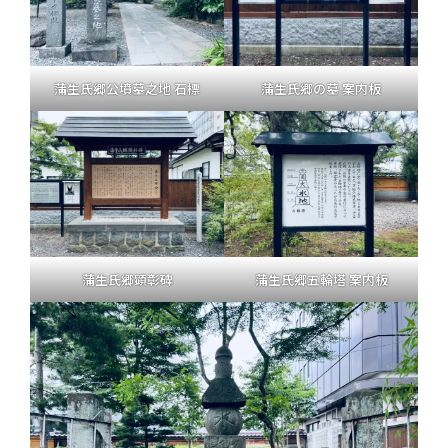
蒲生氏郷公墳墓之地 石標
蒲生氏郷の墓 案内板
蒲生氏郷顕彰碑
蒲生氏郷五輪塔 案内板