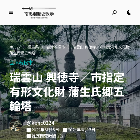
南
奥
羽
歴
ホーム
〉
福島県
〉
会津若松市
〉
瑞雲山 興徳寺／市指定有形文化財
史
蒲生氏郷五輪塔
散
会津若松市
歩
瑞雲山 興徳寺／市指定
名所旧跡と館めぐり
有形文化財 蒲生氏郷五
輪塔
@kenc0224
2024年6月15日
2024年6月17日
推定閲覧時間 3分