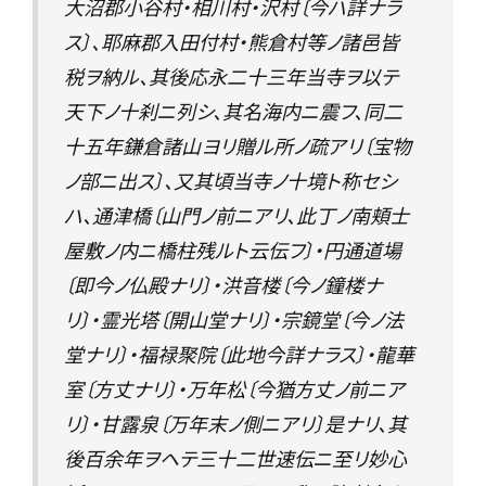
大沼郡小谷村・相川村・沢村〔今ハ詳ナラ
ス〕、耶麻郡入田付村・熊倉村等ノ諸邑皆
税ヲ納ル、其後応永二十三年当寺ヲ以テ
天下ノ十刹ニ列シ、其名海内ニ震フ、同二
十五年鎌倉諸山ヨリ贈ル所ノ疏アリ〔宝物
ノ部ニ出ス〕、又其頃当寺ノ十境ト称セシ
ハ、通津橋〔山門ノ前ニアリ、此丁ノ南頬士
屋敷ノ内ニ橋柱残ルト云伝フ〕・円通道場
〔即今ノ仏殿ナリ〕・洪音楼〔今ノ鐘楼ナ
リ〕・霊光塔〔開山堂ナリ〕・宗鏡堂〔今ノ法
堂ナリ〕・福禄聚院〔此地今詳ナラス〕・龍華
室〔方丈ナリ〕・万年松〔今猶方丈ノ前ニア
リ〕・甘露泉〔万年末ノ側ニアリ〕是ナリ、其
後百余年ヲヘテ三十二世速伝ニ至リ妙心