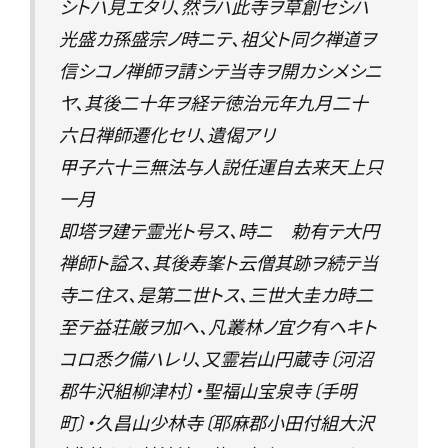
シトハ見エタリ、然ラハ此寺ヲ草創セシハ
光盛カ孫盛宗ノ時ニテ、祖父ト同ク禅道ヲ
信シコノ禅師ヲ請シテ当寺ヲ開カシメシニ
ヤ、其後二十年ヲ経テ徳治元年九月二十
六日禅師遷化セリ、遺偈アリ
甲子六十三無法与人説任運自去来天上只
一月
即塔ヲ建テ霊光ト号ス、時ニ 勅有テ大円
禅師ト謚ス、其後寿峯ト云僧其跡ヲ続テ当
寺ニ住ス、是第二世トス、三世大圭カ時二
至テ益荘厳ヲ加ヘ、凡叢林ノ宜ク有ヘキト
コロ悉ク備ハレリ、又霊岩山円蔵寺〔河沼
郡牛沢組柳津村〕・聖福山宝泉寺〔手明
町〕・久昌山少林寺〔耶麻郡小田付組大沢