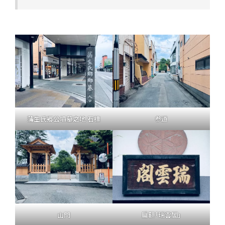
蒲生氏郷公墳墓之地 石標
参道
山門
扁額「瑞雲閣」