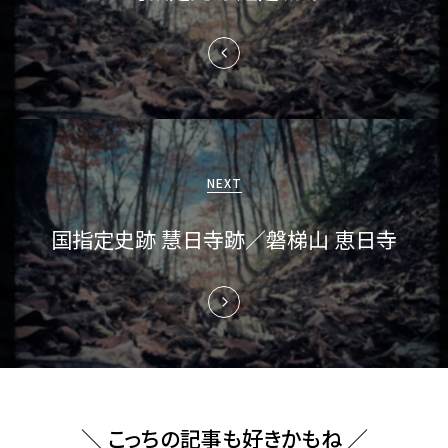
ビ
ゲ
ー
シ
ョ
NEXT
ン
国指定史跡 慧日寺跡／磐梯山 恵日寺
＼ こっちの記事も好きかもね ／