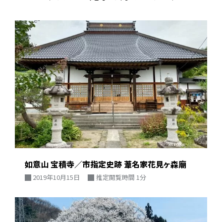
如意山 宝積寺／市指定史跡 葦名家花見ヶ森廟
2019年10月15日
推定閲覧時間 1分