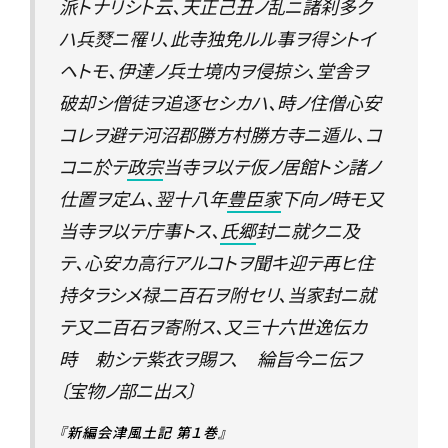
派トナリシト云、天正己丑ノ乱ニ諸刹多ク
ハ兵燹ニ罹リ、此寺独免ルル事ヲ得シトイ
ヘトモ、伊達ノ兵士境内ヲ侵掠シ、堂舎ヲ
破却シ僧徒ヲ追逐セシカハ、時ノ住僧心安
コレヲ避テ河沼郡勝方村勝方寺ニ遁ル、コ
コニ於テ
政宗
当寺ヲ以テ仮ノ居館トシ諸ノ
仕置ヲ定ム、翌十八年
豊臣家
下向ノ時モ又
当寺ヲ以テ庁事トス、
氏郷
封ニ就クニ及
テ、心安カ高行アルコトヲ聞キ迎テ再ヒ住
持タラシメ禄二百石ヲ附セリ、当家封ニ就
テ又二百石ヲ寄附ス、又三十六世逸伝カ
時 勅シテ紫衣ヲ賜フ、 綸旨今ニ伝フ
〔宝物ノ部ニ出ス〕
『新編会津風土記 第１巻』