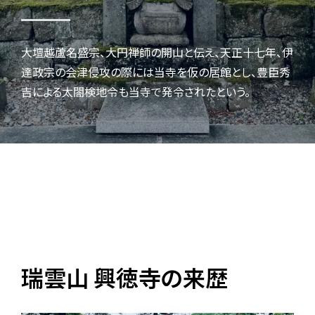
大壇越蘆名盛宗、大円禅師の開山と伝え、天正十七年、伊
達政宗の会津侵攻の際には当寺を仮の居館とし、豊臣秀
吉による太閤検地令も当寺で発令されたという。
瑞雲山 興徳寺の来歴