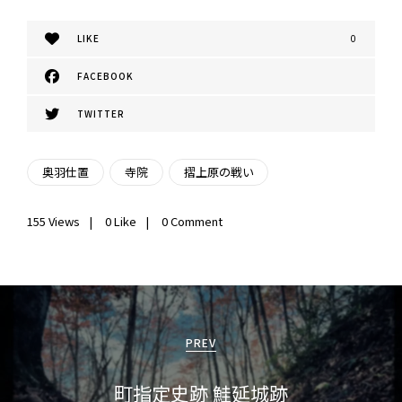
LIKE
0
FACEBOOK
TWITTER
奥羽仕置
寺院
摺上原の戦い
155
Views
0
Like
0 Comment
投
稿
PREV
ナ
町指定史跡 鮭延城跡