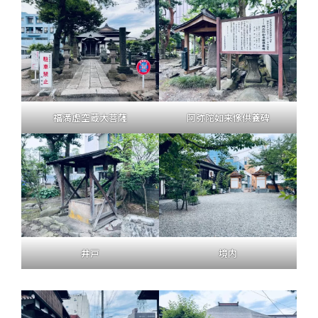
福満虚空蔵大菩薩
阿弥陀如来像供養碑
井戸
境内