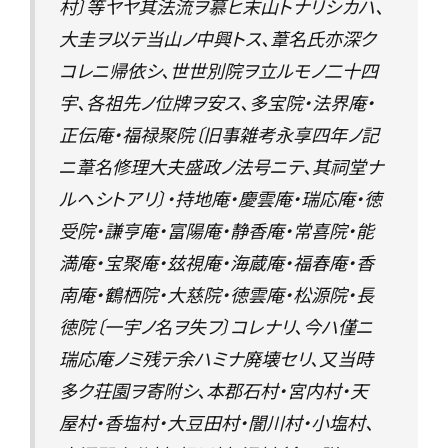
村〕等ヤヤ其法流ヲ慕ヒ末山トナリシカハ、
大圭ヲ以テ当山ノ中興トス、葦名氏亦深ク
コレニ帰依シ、世世別院ヲ立ルモノ二十四
宇、各祖先ノ位牌ヲ安ス、多宝院・法界庵・
正伝庵・福禄聚院〔旧事雑考永享四年ノ記
ニ葦名修理大夫盛政ノ法号ニテ、其祠堂ナ
ルヘシトアリ〕・持地庵・慶雲庵・瑞応庵・徳
受院・謙亨庵・富陽庵・静香庵・常喜院・能
満庵・宝聚庵・玆視庵・海蔵庵・福春庵・香
南庵・鶴栖院・大慈院・徳雲庵・松源院・長
徳院〔一宇ノ名ヲ失フ〕コレナリ、今ハ僅ニ
瑞応庵ノミ残テ余ハミナ廃壊セリ、又当時
多ク荘園ヲ寄附シ、本郡石村・宮内村・天
屋村・香塩村・大豆田村・闇川村・小塩村、