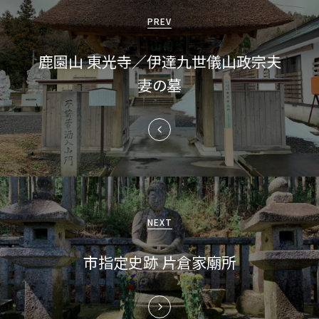
稿
PREV
ナ
鹿園山 東光寺／伊達九世儀山政宗夫
ビ
妻の墓
ゲ
ー
シ
ョ
ン
NEXT
市指定史跡 片倉家廟所