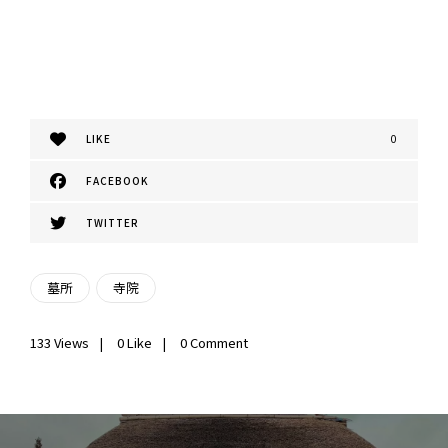
LIKE
0
FACEBOOK
TWITTER
墓所
寺院
133
Views
0
Like
0 Comment
投