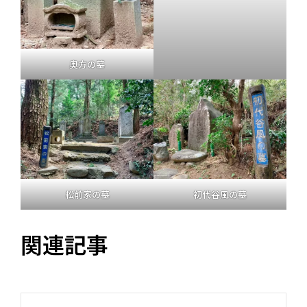
奥方の墓
松前家の墓
初代谷風の墓
関連記事