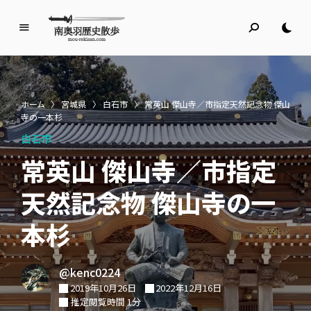
南
奥
羽
歴
ホーム
〉
宮城県
〉
白石市
〉
常英山 傑山寺／市指定天然記念物 傑山
史
寺の一本杉
散
白石市
歩
常英山 傑山寺／市指定
名所旧跡と館めぐり
天然記念物 傑山寺の一
本杉
@kenc0224
2019年10月26日
2022年12月16日
推定閲覧時間 1分