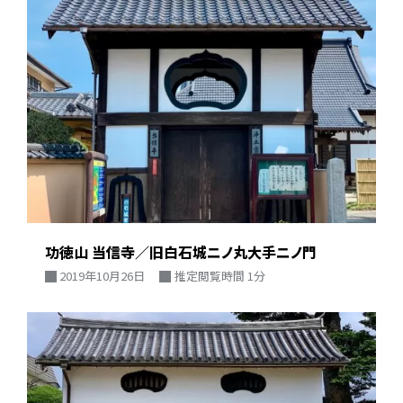
功徳山 当信寺／旧白石城ニノ丸大手ニノ門
2019年10月26日
推定閲覧時間 1分