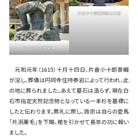
片倉小十郎景綱像と本堂
片倉小十郎景綱像
元和元年（1615）十月十四日、片倉小十郎景綱
が没し、葬儀は円同寺住持泰岩によって行われ、此
の地に葬られました。あえて墓石は造らず、現在白
石市指定天然記念物となっている一本杉を墓標に
したと伝わります。葬礼に際し、政宗は自らの愛馬
「片浜栗毛」を下賜、棺を引かせて長年の功に報い
ました。