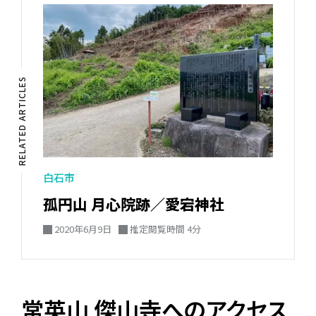
RELATED ARTICLES
白石市
孤円山 月心院跡／愛宕神社
2020年6月9日
推定閲覧時間 4分
常英山 傑山寺へのアクセス