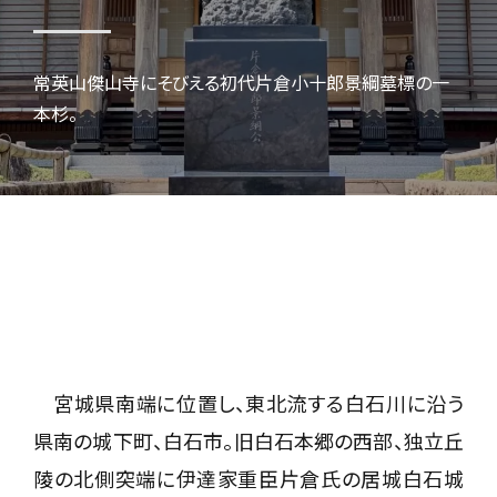
常英山傑山寺にそびえる初代片倉小十郎景綱墓標の一
本杉。
宮城県南端に位置し、東北流する白石川に沿う
県南の城下町、白石市。旧白石本郷の西部、独立丘
陵の北側突端に伊達家重臣片倉氏の居城白石城