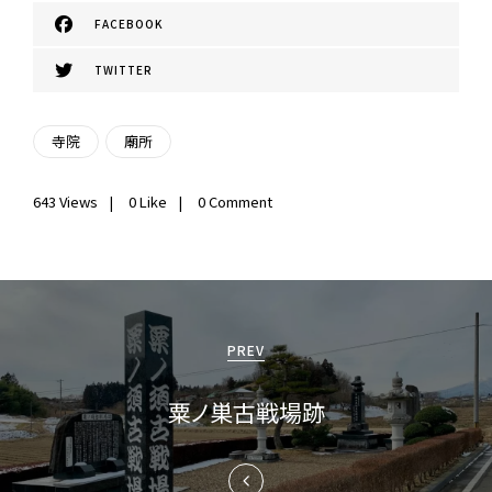
FACEBOOK
TWITTER
寺院
廟所
643
Views
0
Like
0 Comment
投
稿
PREV
ナ
粟ノ巣古戦場跡
ビ
ゲ