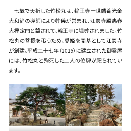
七歳で夭折した竹松丸は、輪王寺十世鱗菴光金
大和尚の導師により葬儀が営まれ、江巖寺殿惠春
大禅定門と諡されて、輪王寺に埋葬されました。竹
松丸の菩提を弔うため、愛姫を開基として江巖寺
が創建。平成二十七年（2015）に建立された御霊屋
には、竹松丸と殉死した二人の位牌が祀られてい
ます。