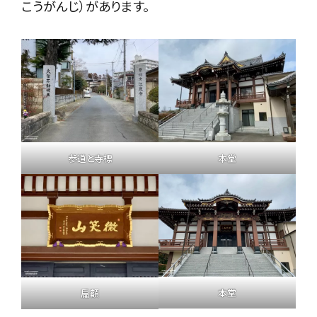
こうがんじ）があります。
本堂
参道と寺標
本堂
扁額