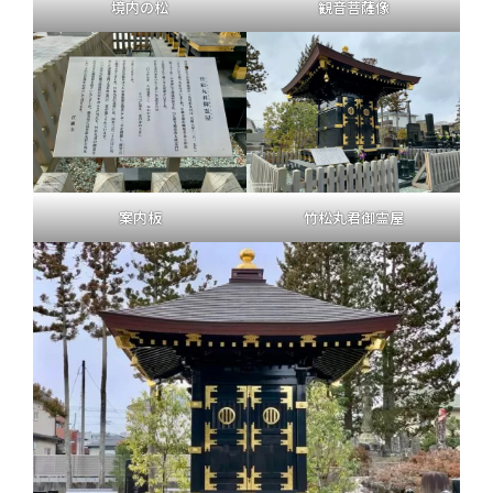
境内の松
観音菩薩像
案内板
竹松丸君御霊屋