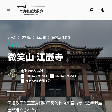
南
奥
羽
歴
ホーム
〉
宮城県
〉
仙台市
〉
微笑山 江巖寺
史
仙台市
散
歩
微笑山 江巖寺
名所旧跡と館めぐり
@kenc0224
2019年2月19日
2024年3月25日
推定閲覧時間 1分
伊達政宗と正室愛姫の三男竹松丸の菩提寺で近年御霊
屋が建立された。