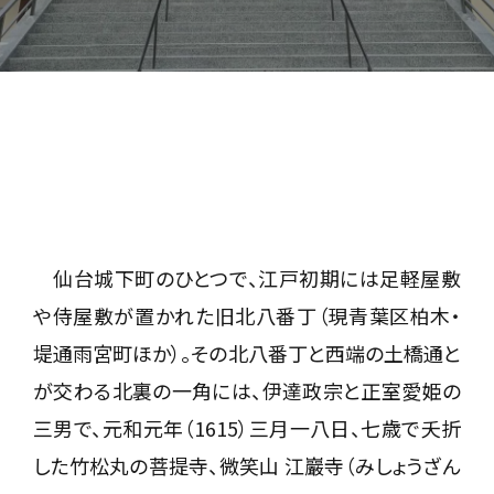
仙台城下町のひとつで、江戸初期には足軽屋敷
や侍屋敷が置かれた旧北八番丁（現青葉区柏木・
堤通雨宮町ほか）。その北八番丁と西端の土橋通と
が交わる北裏の一角には、伊達政宗と正室愛姫の
三男で、元和元年（1615）三月一八日、七歳で夭折
した竹松丸の菩提寺、微笑山 江巖寺（みしょうざん