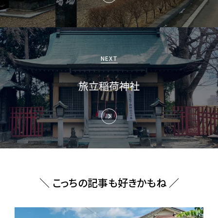
ー
シ
ョ
NEXT
ン
旅立稲荷神社
＼ こっちの記事も好きかもね ／