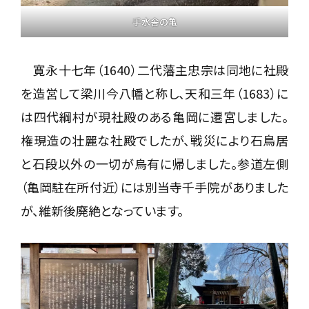
手水舎の亀
寛永十七年（1640）二代藩主忠宗は同地に社殿
を造営して梁川今八幡と称し、天和三年（1683）に
は四代綱村が現社殿のある亀岡に遷宮しました。
権現造の壮麗な社殿でしたが、戦災により石鳥居
と石段以外の一切が烏有に帰しました。参道左側
（亀岡駐在所付近）には別当寺千手院がありました
が、維新後廃絶となっています。