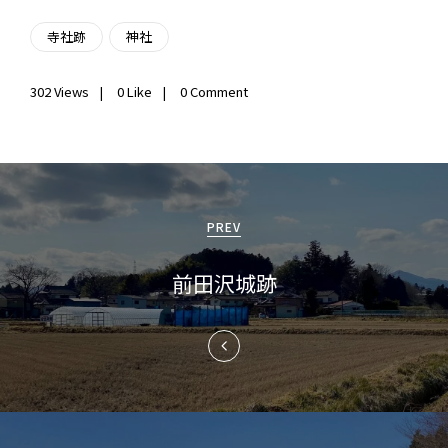
寺社跡
神社
302
Views
0
Like
0 Comment
投
稿
PREV
ナ
前田沢城跡
ビ
ゲ
ー
シ