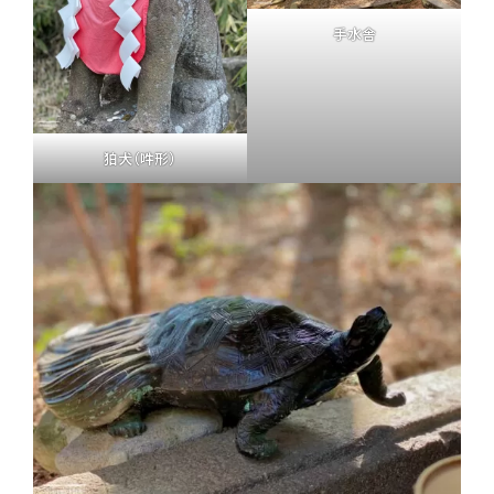
手水舎
狛犬（吽形）