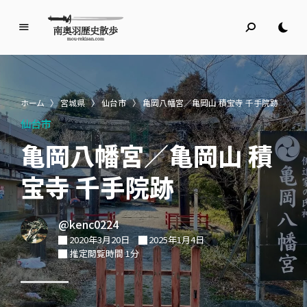
南
奥
羽
歴
ホーム
〉
宮城県
〉
仙台市
〉
亀岡八幡宮／亀岡山 積宝寺 千手院跡
史
仙台市
散
歩
亀岡八幡宮／亀岡山 積
名所旧跡と館めぐり
宝寺 千手院跡
@kenc0224
2020年3月20日
2025年1月4日
推定閲覧時間 1分