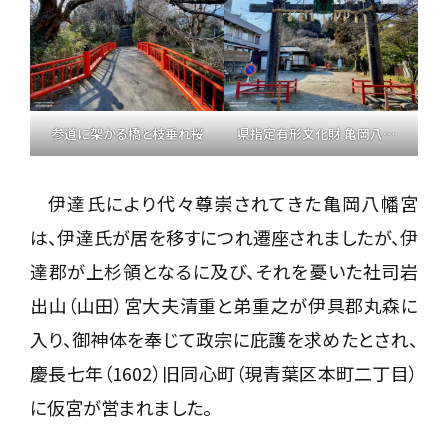
参道に架かる橋と枝垂れ桜
県指定有形文化財 亀岡八幡宮石鳥居 附 鳥居額
伊達氏により代々尊崇されてきた亀岡八幡宮
は、伊達氏が居を移すにつれ遷座されましたが、伊
達郡が上杉領となるに及び、それを憂いた社司岩
出山（山田）宮大夫清重と弟重之が伊具郡丸森に
入り、御神体を奉じて政宗に庇護を求めたとされ、
慶長七年（1602）旧同心町（現青葉区本町二丁目）
に仮宮が営まれました。