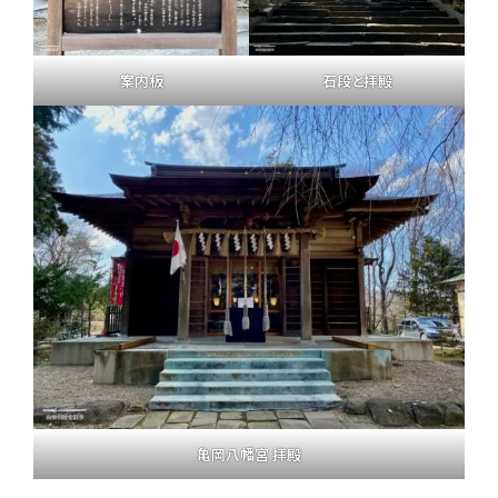
案内板
石段と拝殿
亀岡八幡宮 拝殿