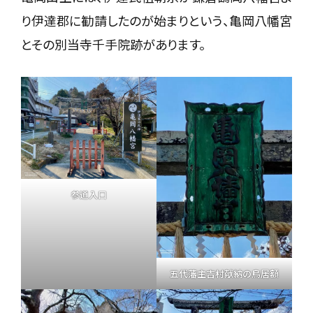
り伊達郡に勧請したのが始まりという、亀岡八幡宮
とその別当寺千手院跡があります。
参道入口
五代藩主吉村献納の鳥居額