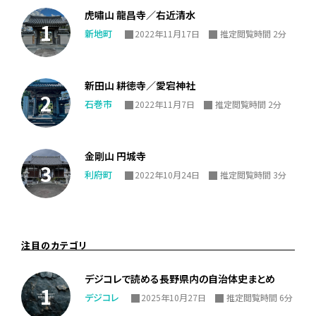
虎嘯山 龍昌寺／右近清水
新地町
2022年11月17日
推定閲覧時間 2分
新田山 耕徳寺／愛宕神社
石巻市
2022年11月7日
推定閲覧時間 2分
金剛山 円城寺
利府町
2022年10月24日
推定閲覧時間 3分
注目のカテゴリ
デジコレで読める長野県内の自治体史まとめ
デジコレ
2025年10月27日
推定閲覧時間 6分