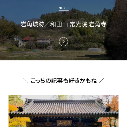
ョ
NEXT
ン
岩角城跡／和田山 常光院 岩角寺
＼ こっちの記事も好きかもね ／