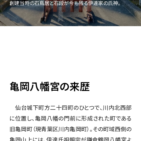
創建当時の石鳥居と石段が今も残る伊達家の氏神。
亀岡八幡宮の来歴
仙台城下町方二十四町のひとつで、川内北西部
に位置し、亀岡八幡の門前に形成された町である
旧亀岡町（現青葉区川内亀岡町）。その町域西側の
亀岡山上には、伊達氏祖朝宗が鎌倉鶴岡八幡宮よ