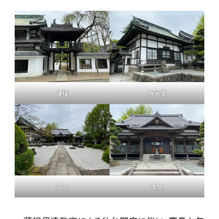
鐘楼
放光堂
境内
本堂