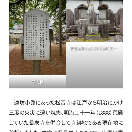
伊達成宗（左）と伊達宗綱（右）両公の墓
案内板
連坊小路にあった松音寺は江戸から明治にかけ
三度の火災に遭い焼失、明治二十一年（1888）荒廃
していた長泉寺を併合して寺跡地である現在地に