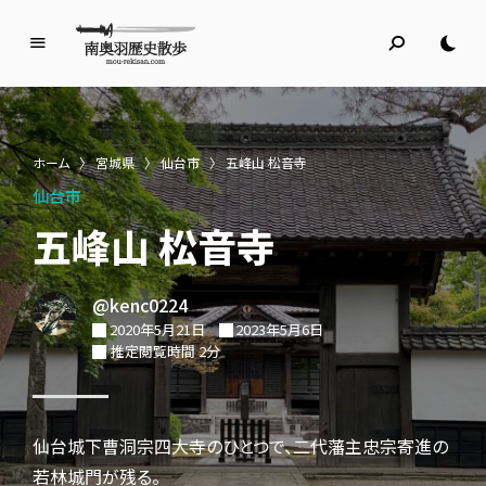
南
奥
羽
歴
ホーム
〉
宮城県
〉
仙台市
〉
五峰山 松音寺
史
仙台市
散
歩
五峰山 松音寺
名所旧跡と館めぐり
@kenc0224
2020年5月21日
2023年5月6日
推定閲覧時間 2分
仙台城下曹洞宗四大寺のひとつで、二代藩主忠宗寄進の
若林城門が残る。