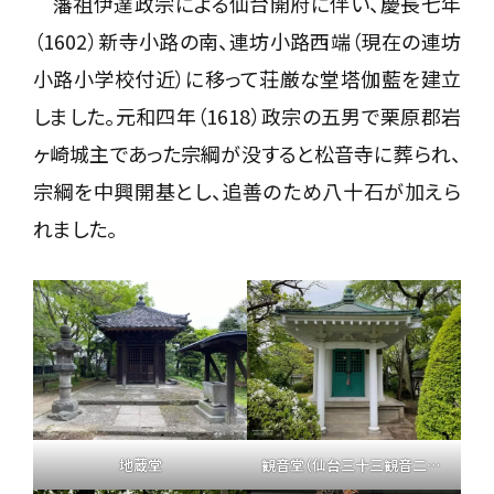
藩祖伊達政宗による仙台開府に伴い、慶長七年
（1602）新寺小路の南、連坊小路西端（現在の連坊
小路小学校付近）に移って荘厳な堂塔伽藍を建立
しました。元和四年（1618）政宗の五男で栗原郡岩
ヶ崎城主であった宗綱が没すると松音寺に葬られ、
宗綱を中興開基とし、追善のため八十石が加えら
れました。
地蔵堂
観音堂（仙台三十三観音二十三番札所）