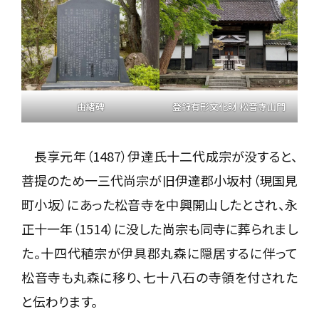
登録有形文化財 松音寺山門
由緒碑
長享元年（1487）伊達氏十二代成宗が没すると、
菩提のため一三代尚宗が旧伊達郡小坂村（現国見
町小坂）にあった松音寺を中興開山したとされ、永
正十一年（1514）に没した尚宗も同寺に葬られまし
た。十四代稙宗が伊具郡丸森に隠居するに伴って
松音寺も丸森に移り、七十八石の寺領を付された
と伝わります。