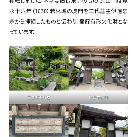
移転しました。本堂は旧長泉寺のもので、山門は寛
永十六年（1630）若林城の城門を二代藩主伊達忠
宗から拝領したものと伝わり、登録有形文化財とな
っています。
庭園と円月堂
松音寺山門