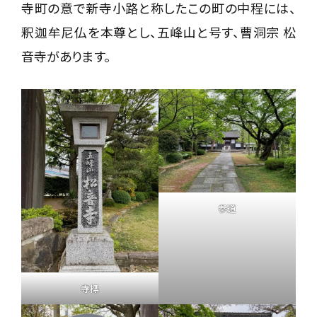
寺町の意で新寺小路と称したこの町の中程には、
釈迦牟尼仏を本尊とし、五峰山と号す、曹洞宗 松
音寺があります。
参道
寺標