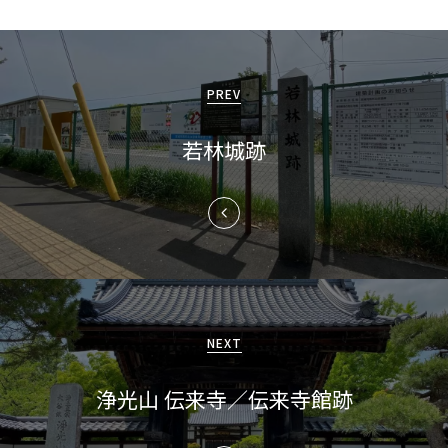
投
稿
PREV
ナ
若林城跡
ビ
ゲ
ー
シ
ョ
NEXT
ン
浄光山 伝来寺／伝来寺館跡