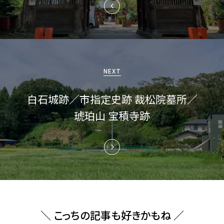
ゲ
ー
シ
ョ
NEXT
ン
白石城跡／市指定史跡 裁松院墓所／
琥珀山 宝積寺跡
＼ こっちの記事も好きかもね ／