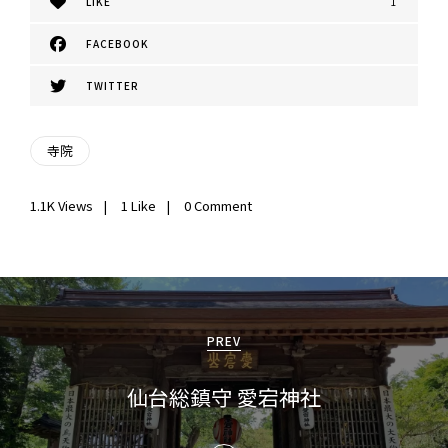
LIKE
1
FACEBOOK
TWITTER
寺院
1.1K
Views
1
Like
0 Comment
投
稿
PREV
ナ
仙台総鎮守 愛宕神社
ビ