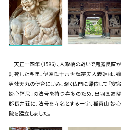
天正十四年（1586）、人取橋の戦いで鬼庭良直が
討死した翌年、伊達氏十六世輝宗夫人義姫は、嫡
男梵天丸の傅育に励み、深く仏門に帰依して「安窓
妙心禅尼」の法号を持つ喜多のため、出羽国置賜
郡長井荘に、法号を寺名とする一宇、稲荷山 妙心
院を建立しました。