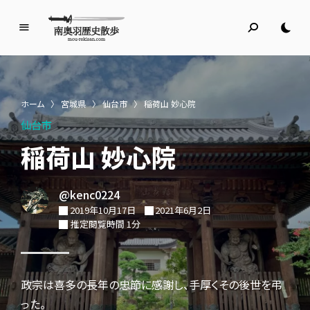
南
奥
羽
歴
ホーム
〉
宮城県
〉
仙台市
〉
稲荷山 妙心院
史
仙台市
散
歩
稲荷山 妙心院
名所旧跡と館めぐり
@kenc0224
2019年10月17日
2021年6月2日
推定閲覧時間 1分
政宗は喜多の長年の忠節に感謝し、手厚くその後世を弔
った。