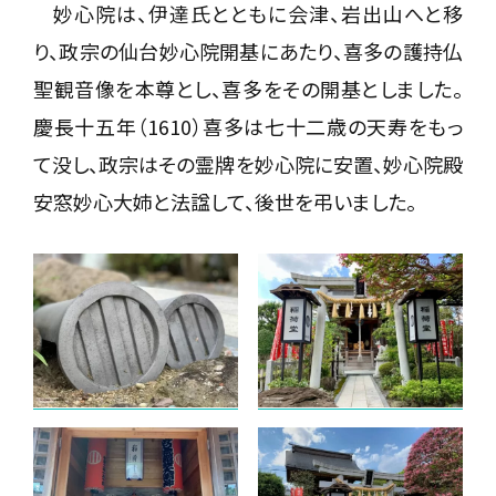
妙心院は、伊達氏とともに会津、岩出山へと移
り、政宗の仙台妙心院開基にあたり、喜多の護持仏
聖観音像を本尊とし、喜多をその開基としました。
慶長十五年（1610）喜多は七十二歳の天寿をもっ
て没し、政宗はその霊牌を妙心院に安置、妙心院殿
安窓妙心大姉と法諡して、後世を弔いました。